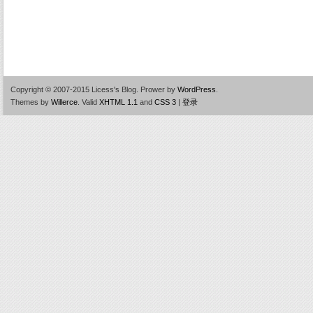
Copyright © 2007-2015 Licess's Blog.
Prower by
WordPress
.
Themes by
Willerce
.
Valid
XHTML 1.1
and
CSS 3
|
登录