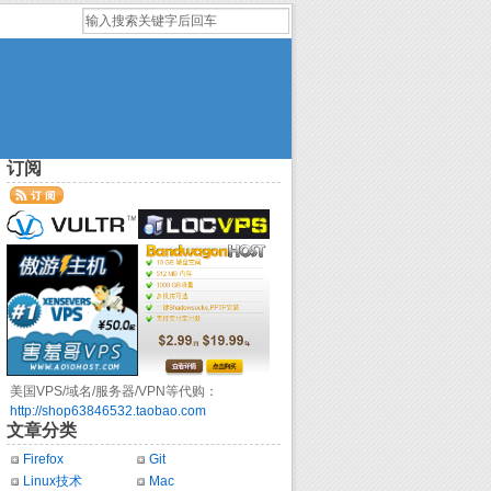
订阅
美国VPS/域名/服务器/VPN等代购：
http://shop63846532.taobao.com
文章分类
Firefox
Git
Linux技术
Mac