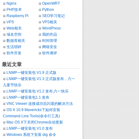
Nginx
OpenWRT
PHP技术
Python
Raspberry Pi
SEO学习笔记
VPS
VPS相关
Web相关
WordPress
域名空间
我的作品
数据库相关
时间管理
生活琐碎
网络安全
软件开发
软件测评
最近文章
LNMP一键安装包 V1.9 正式版
LNMP一键安装包 V1.3 正式版发布，六一
儿童节快乐
LNMP一键安装包 V1.2 发布,六一快乐
LNMP一键安装包1.1 发布
VNC Viewer 连接成功后闪退的解决方法
OS X 10.9 Mavericks下如何安装
Command Line Tools(命令行工具)
Mac OS X下关闭Chrome自动更新
LNMP一键安装包 V1.0 发布
Windows 系统下安装 dig 命令