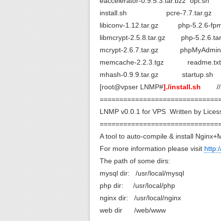
eaccelerator-0.9.5.3.tar.bz2 opt.sh
install.sh pcre-7.7.tar.gz
libiconv-1.12.tar.gz php-5.2.6-fpm-0
libmcrypt-2.5.8.tar.gz php-5.2.6.tar
mcrypt-2.6.7.tar.gz phpMyAdmin-3.1
memcache-2.2.3.tgz readme.txt
mhash-0.9.9.tar.gz startup.sh
[root@vpser LNMP#
]./install.sh
/
==============================
LNMP v0.0.1 for VPS Written by Lices
==============================
A tool to auto-compile & install Ngi
For more information please visit
http:
The path of some dirs:
mysql dir: /usr/local/mysql
php dir: /usr/local/php
nginx dir: /usr/local/nginx
web dir /web/www