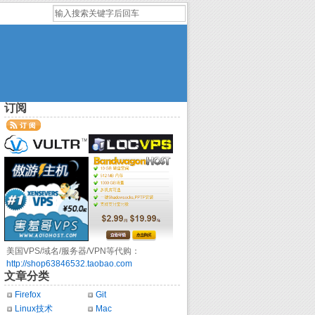
订阅
美国VPS/域名/服务器/VPN等代购：
http://shop63846532.taobao.com
文章分类
Firefox
Git
Linux技术
Mac