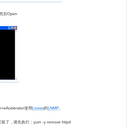
然后Open
+eAcelerator使用
Licess
的
LNMP
。
，请先执行：yum -y remove httpd