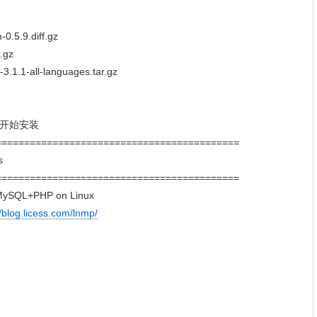
.5.9.diff.gz
.gz
.1-all-languages.tar.gz
/开始安装
===========================================
s
===========================================
nx+MySQL+PHP on Linux
//blog.licess.com/lnmp/