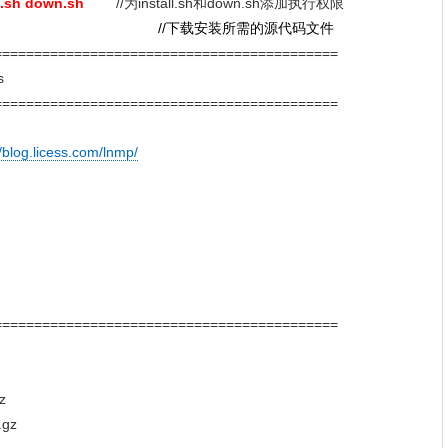
l.sh down.sh
//为install.sh和down.sh添加执行权限
/下载安装所需的源代码文件
===========================================
s
===========================================
//blog.licess.com/lnmp/
===========================================
z
gz