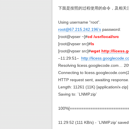
下面是按照的过程使用的命令，及相关注释
Using username “root”.
root@67.215.242.196’s
password:
[root@vpser ~]#
cd /usr/local/src
[root@vpser src]#
ls
[root@vpser src]#
wget
http://licess
–11:29:51–
http://licess.googlecode.c
Resolving licess.googlecode.com… 20
Connecting to licess.googlecode.com|
HTTP request sent, awaiting respons
Length: 11261 (11K) [application/x-zip]
Saving to: `LNMP.zip’
100%[==========================
11:29:52 (111 KB/s) - `LNMP.zip’ save