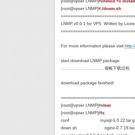
[root@vpser LNMP]#
chmod +x instal
[root@vpser LNMP]#
./down.sh
/
==============================
LNMP v0.0.1 for VPS Written by Lices
==============================
For more information please visit
http:
start download LNMP package
………………………….省略下载过程
download package finished!
==============================
[root@vpser LNMP]#
clear
[root@vpser LNMP]#
ls
conf mysql-5.0.22.tar.g
down.sh nginx-0.7.19.tar.