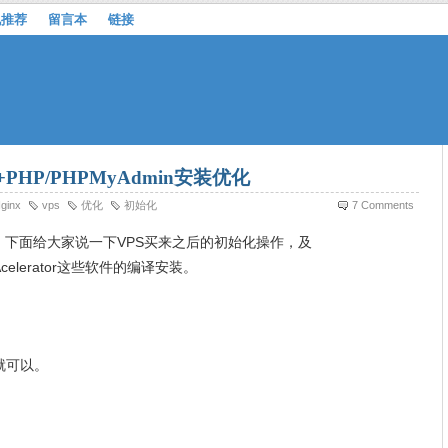
机推荐
留言本
链接
+PHP/PHPMyAdmin安装优化
ginx
vps
优化
初始化
7 Comments
。下面给大家说一下VPS买来之后的初始化操作，及
+eAcelerator这些软件的编译安装。
h就可以。