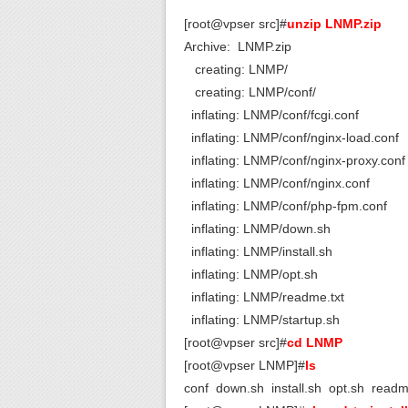
[root@vpser src]#
unzip LNMP.zi
Archive: LNMP.zip
creating: LNMP/
creating: LNMP/conf/
inflating: LNMP/conf/fcgi.conf
inflating: LNMP/conf/nginx-load.conf
inflating: LNMP/conf/nginx-proxy.conf
inflating: LNMP/conf/nginx.conf
inflating: LNMP/conf/php-fpm.conf
inflating: LNMP/down.sh
inflating: LNMP/install.sh
inflating: LNMP/opt.sh
inflating: LNMP/readme.txt
inflating: LNMP/startup.sh
[root@vpser src]#
cd LNMP
[root@vpser LNMP]#
ls
conf down.sh install.sh opt.sh readme