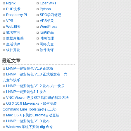
Nginx
OpenWRT
PHP技术
Python
Raspberry Pi
SEO学习笔记
VPS
VPS相关
Web相关
WordPress
域名空间
我的作品
数据库相关
时间管理
生活琐碎
网络安全
软件开发
软件测评
最近文章
LNMP一键安装包 V1.9 正式版
LNMP一键安装包 V1.3 正式版发布，六一
儿童节快乐
LNMP一键安装包 V1.2 发布,六一快乐
LNMP一键安装包1.1 发布
VNC Viewer 连接成功后闪退的解决方法
OS X 10.9 Mavericks下如何安装
Command Line Tools(命令行工具)
Mac OS X下关闭Chrome自动更新
LNMP一键安装包 V1.0 发布
Windows 系统下安装 dig 命令