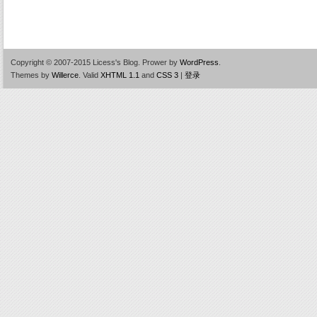
Copyright © 2007-2015 Licess's Blog.
Prower by
WordPress
.
Themes by
Willerce
.
Valid
XHTML 1.1
and
CSS 3
|
登录