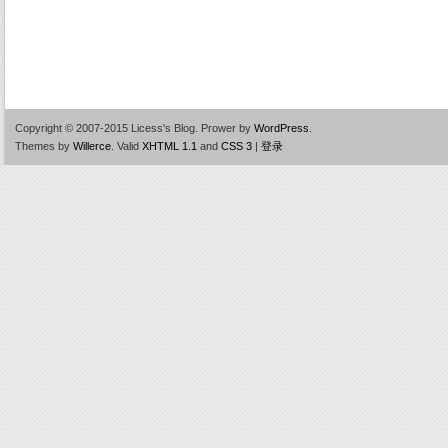
Copyright © 2007-2015 Licess's Blog.
Prower by
WordPress
.
Themes by
Willerce
.
Valid
XHTML 1.1
and
CSS 3
|
登录