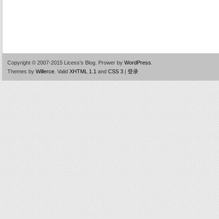
Copyright © 2007-2015 Licess's Blog.
Prower by
WordPress
.
Themes by
Willerce
.
Valid
XHTML 1.1
and
CSS 3
|
登录