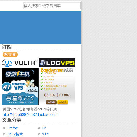
订阅
美国VPS/域名/服务器/VPN等代购：
http://shop63846532.taobao.com
文章分类
Firefox
Git
Linux技术
Mac