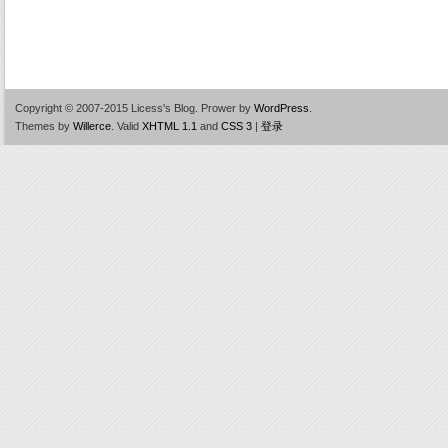
Copyright © 2007-2015 Licess's Blog.
Prower by
WordPress
.
Themes by
Willerce
.
Valid
XHTML 1.1
and
CSS 3
|
登录