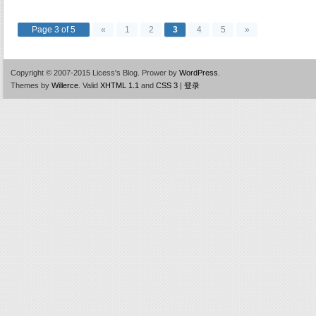
Page 3 of 5
«
1
2
3
4
5
»
Copyright © 2007-2015 Licess's Blog.
Prower by
WordPress
.
Themes by
Willerce
.
Valid
XHTML 1.1
and
CSS 3
|
登录