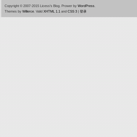
Copyright © 2007-2015 Licess's Blog.
Prower by
WordPress
.
Themes by
Willerce
.
Valid
XHTML 1.1
and
CSS 3
|
登录