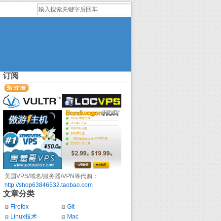
订阅
美国VPS/域名/服务器/VPN等代购：
http://shop63846532.taobao.com
文章分类
Firefox
Git
Linux技术
Mac