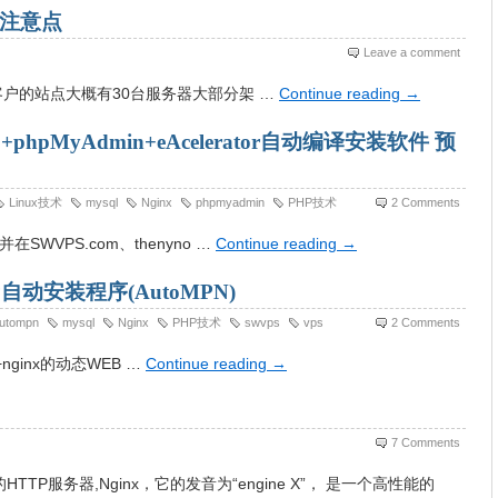
个注意点
Leave a comment
x，客户的站点大概有30台服务器大部分架 …
Continue reading
→
L+phpMyAdmin+eAcelerator自动编译安装软件 预
Linux技术
mysql
Nginx
phpmyadmin
PHP技术
2 Comments
SWVPS.com、thenyno …
Continue reading
→
HP自动安装程序(AutoMPN)
utompn
mysql
Nginx
PHP技术
swvps
vps
2 Comments
）+nginx的动态WEB …
Continue reading
→
7 Comments
P服务器,Nginx，它的发音为“engine X”， 是一个高性能的