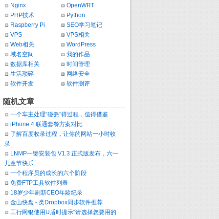
Nginx
OpenWRT
PHP技术
Python
Raspberry Pi
SEO学习笔记
VPS
VPS相关
Web相关
WordPress
域名空间
我的作品
数据库相关
时间管理
生活琐碎
网络安全
软件开发
软件测评
随机文章
一个车主处理“碰瓷”得过程，值得借鉴
iPhone 4 联通套餐方案对比
了解百度收录过程，让你的网站一小时收
录
LNMP一键安装包 V1.3 正式版发布，六一
儿童节快乐
一个程序员的成长的六个阶段
免费FTP工具软件列表
18岁少年刷新CEO年龄纪录
金山快盘 - 类Dropbox同步软件推荐
工行网银使用U盾时提示“请选择您要用的