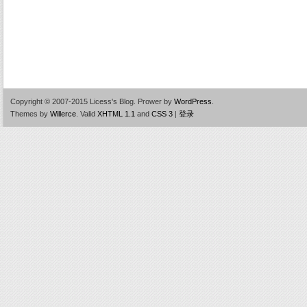
Copyright © 2007-2015 Licess's Blog.
Prower by
WordPress
.
Themes by
Willerce
.
Valid
XHTML 1.1
and
CSS 3
|
登录