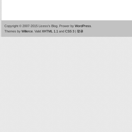
Copyright © 2007-2015 Licess's Blog.
Prower by
WordPress
.
Themes by
Willerce
.
Valid
XHTML 1.1
and
CSS 3
|
登录