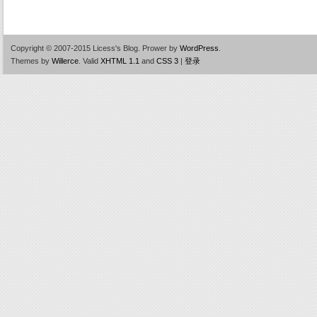
Copyright © 2007-2015 Licess's Blog.
Prower by
WordPress
.
Themes by
Willerce
.
Valid
XHTML 1.1
and
CSS 3
|
登录