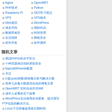
Nginx
OpenWRT
PHP技术
Python
Raspberry Pi
SEO学习笔记
VPS
VPS相关
Web相关
WordPress
域名空间
我的作品
数据库相关
时间管理
生活琐碎
网络安全
软件开发
软件测评
随机文章
我说PHPer的水平区分
十种武器保证你的系统安全
Nginx的Rewrite配置
关注
U盘(auto病毒)类病毒分析与解决方案
简单七步最大限度优化你的博客文章
OpenWRT 定时自动开关Wifi
成年人必看的五个故事
WordPress无法使用自动更新，提示填写
FTP信息的解决方法。
Linux下怎样修改系统日期时间