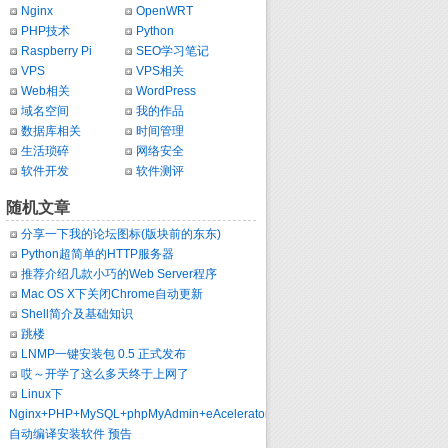
Nginx
OpenWRT
PHP技术
Python
Raspberry Pi
SEO学习笔记
VPS
VPS相关
Web相关
WordPress
域名空间
我的作品
数据库相关
时间管理
生活琐碎
网络安全
软件开发
软件测评
随机文章
分享一下我的论坛图标(版块前的东东)
Python超简单的HTTP服务器
推荐介绍几款小巧的Web Server程序
Mac OS X下关闭Chrome自动更新
Shell简介及基础知识
跳楼
LNMP一键安装包 0.5 正式发布
哎～开学了这么多天终于上网了
Linux下
Nginx+PHP+MySQL+phpMyAdmin+eAcelerator
自动编译安装软件 预告