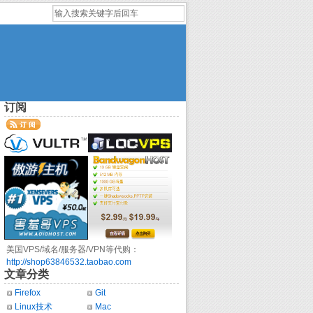
订阅
美国VPS/域名/服务器/VPN等代购：
http://shop63846532.taobao.com
文章分类
Firefox
Git
Linux技术
Mac