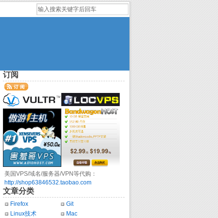
订阅
美国VPS/域名/服务器/VPN等代购：
http://shop63846532.taobao.com
文章分类
Firefox
Git
Linux技术
Mac