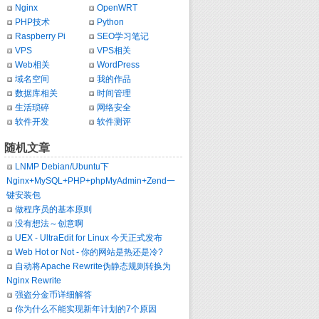
Nginx
OpenWRT
PHP技术
Python
Raspberry Pi
SEO学习笔记
VPS
VPS相关
Web相关
WordPress
域名空间
我的作品
数据库相关
时间管理
生活琐碎
网络安全
软件开发
软件测评
随机文章
LNMP Debian/Ubuntu下
Nginx+MySQL+PHP+phpMyAdmin+Zend一
键安装包
做程序员的基本原则
没有想法～创意啊
UEX - UltraEdit for Linux 今天正式发布
Web Hot or Not - 你的网站是热还是冷?
自动将Apache Rewrite伪静态规则转换为
Nginx Rewrite
强盗分金币详细解答
你为什么不能实现新年计划的7个原因