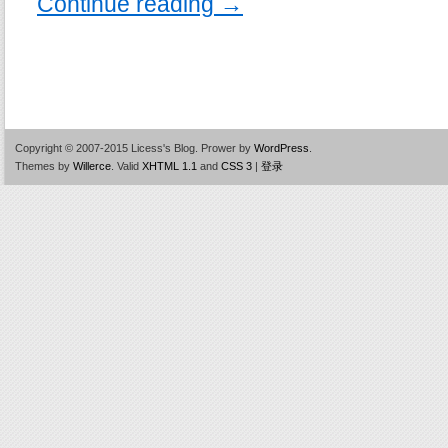
Continue reading
→
Copyright © 2007-2015 Licess's Blog.
Prower by
WordPress
.
Themes by
Willerce
.
Valid
XHTML 1.1
and
CSS 3
|
登录