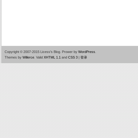
Copyright © 2007-2015 Licess's Blog.
Prower by
WordPress
.
Themes by
Willerce
.
Valid
XHTML 1.1
and
CSS 3
|
登录