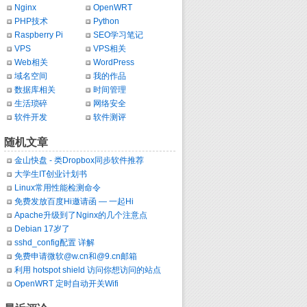
Nginx
OpenWRT
PHP技术
Python
Raspberry Pi
SEO学习笔记
VPS
VPS相关
Web相关
WordPress
域名空间
我的作品
数据库相关
时间管理
生活琐碎
网络安全
软件开发
软件测评
随机文章
金山快盘 - 类Dropbox同步软件推荐
大学生IT创业计划书
Linux常用性能检测命令
免费发放百度Hi邀请函 — 一起Hi
Apache升级到了Nginx的几个注意点
Debian 17岁了
sshd_config配置 详解
免费申请微软@w.cn和@9.cn邮箱
利用 hotspot shield 访问你想访问的站点
OpenWRT 定时自动开关Wifi