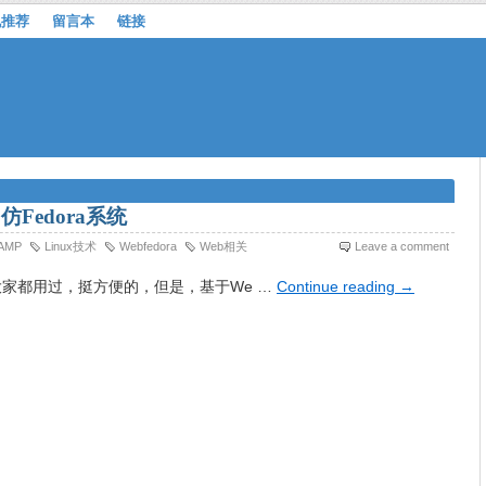
机推荐
留言本
链接
b仿Fedora系统
AMP
Linux技术
Webfedora
Web相关
Leave a comment
相信大家都用过，挺方便的，但是，基于We …
Continue reading
→