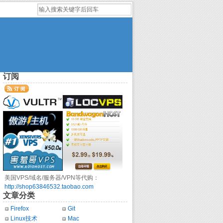
订阅
美国VPS/域名/服务器/VPN等代购：
http://shop63846532.taobao.com
文章分类
Firefox
Git
Linux技术
Mac