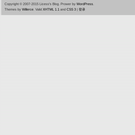
Copyright © 2007-2015 Licess's Blog.
Prower by
WordPress
.
Themes by
Willerce
.
Valid
XHTML 1.1
and
CSS 3
|
登录