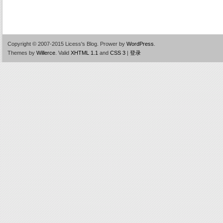
Copyright © 2007-2015 Licess's Blog.
Prower by
WordPress
.
Themes by
Willerce
.
Valid
XHTML 1.1
and
CSS 3
|
登录