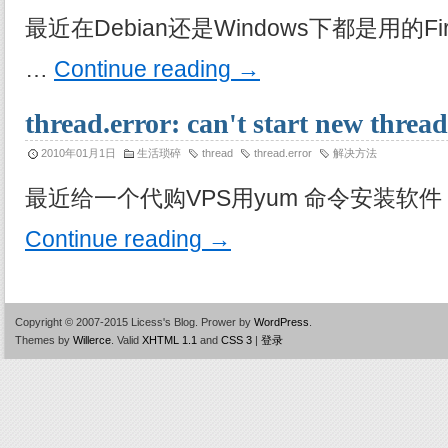
最近在Debian还是Windows下都是用的Fi
…
Continue reading
→
thread.error: can't start new t
2010年01月1日
生活琐碎
thread
thread.error
解决方法
最近给一个代购VPS用yum 命令安装软件，报错： 
Continue reading
→
Copyright © 2007-2015 Licess's Blog.
Prower by
WordPress
.
Themes by
Willerce
.
Valid
XHTML 1.1
and
CSS 3
|
登录