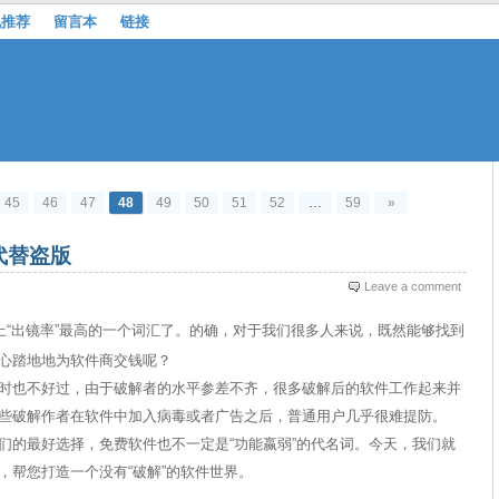
机推荐
留言本
链接
45
46
47
48
49
50
51
52
…
59
»
代替盗版
Leave a comment
擎上“出镜率”最高的一个词汇了。的确，对于我们很多人来说，既然能够找到
心踏地地为软件商交钱呢？
也不好过，由于破解者的水平参差不齐，很多破解后的软件工作起来并
些破解作者在软件中加入病毒或者广告之后，普通用户几乎很难提防。
的最好选择，免费软件也不一定是“功能嬴弱”的代名词。今天，我们就
，帮您打造一个没有“破解”的软件世界。