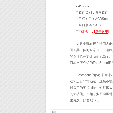
1. FastStone
* 软件类别：看图软件
* 目标对手：ACDSee
* 当前版本：3. 3
*
下载地址：[
点击这里
]
如果您现在还在使用古老
图工具，但时至今日，日渐臃
的选项也开始让我们犯晕了。
而本文所介绍的FastSton
FastStone的体积非常小
动和运行非常迅速，丝毫不需用
时常用的图片浏览、幻灯播放
的新功能。比如，多图同屏对比
尘莫及，如图1所示。