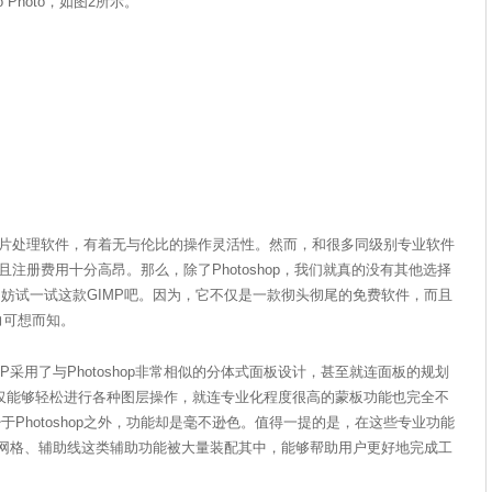
 Photo，如图2所示。
级图片处理软件，有着无与伦比的操作灵活性。然而，和很多同级别专业软件
而且注册费用十分高昂。那么，除了Photoshop，我们就真的没有其他选择
妨试一试这款GIMP吧。因为，它不仅是一款彻头彻尾的免费软件，而且
实力可想而知。
用了与Photoshop非常相似的分体式面板设计，甚至就连面板的规划
MP不仅能够轻松进行各种图层操作，就连专业化程度很高的蒙板功能也完全不
Photoshop之外，功能却是毫不逊色。值得一提的是，在这些专业功能
拟网格、辅助线这类辅助功能被大量装配其中，能够帮助用户更好地完成工