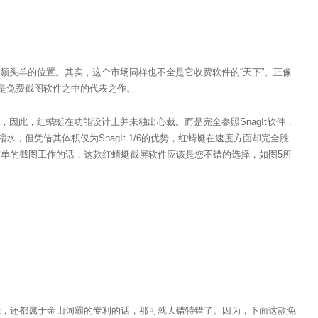
据着领头羊的位置。其实，这个市场同样也不全是它收费软件的“天下”。正像
便是免费截图软件之中的代表之作。
，因此，红蜻蜓在功能设计上并未独出心裁。而是完全参照SnagIt软件，
水，但凭借其体积仅为SnagIt 1/6的优势，红蜻蜓在速度方面却完全胜
单的截图工作的话，这款红蜻蜓截屏软件应该是您不错的选择，如图5所
还都属于金山词霸的专利的话，那可就大错特错了。因为，下面这款免