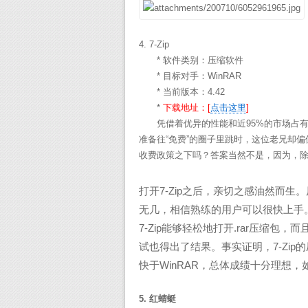
4. 7-Zip
* 软件类别：压缩软件
* 目标对手：WinRAR
* 当前版本：4.42
*
下载地址：[
点击这里
]
凭借着优异的性能和近95%的市场占有率
准备往“免费”的圈子里跳时，这位老兄却偏
收费政策之下吗？答案当然不是，因为，除了W
打开7-Zip之后，亲切之感油然而生
无几，相信熟练的用户可以很快上手
7-Zip能够轻松地打开.rar压缩包
试也得出了结果。事实证明，7-Zip
快于WinRAR，总体成绩十分理想，
5. 红蜻蜓