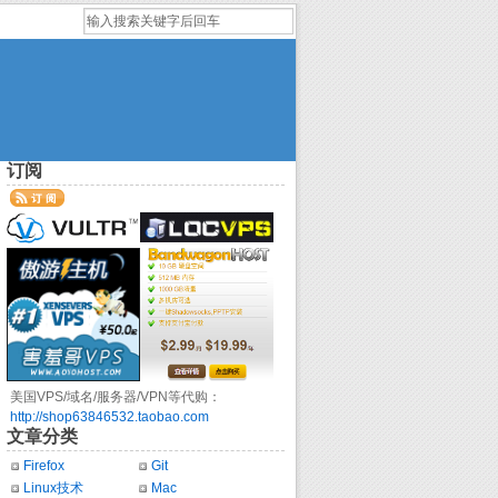
订阅
美国VPS/域名/服务器/VPN等代购：
http://shop63846532.taobao.com
文章分类
Firefox
Git
Linux技术
Mac