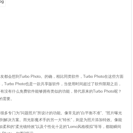
想到Turbo Photo。的确，相比同类软件，Turbo Photo在这些方面
urbo Photo也是一款共享版软件，当使用时间超过了软件限期之后，
有什么免费软件能够拥有类似的功能，替代原来的Turbo Photo呢？
的需要。
专门为“问题照片”所设计的功能。像常见的“白平衡不准”、“照片曝光
找到解决方案。而光影魔术手的另一大“特长”，则是为照片添加特效。像能
柔和的“柔光镜特效”以及个性化十足的“Lomo风格模拟”等等，都能瞬间