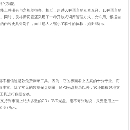
样的功能。
上并没有与之相差很多。相反，超过60种语言的互查互译、15种语言的
叹。同时，灵格斯词霸还采用了一种开放式词库管理方式，允许用户根据自
的内容更具针对性，而且也大大缩小了软件的体积，如图6所示。
时，都不相信这是款免费刻录工具。因为，它的界面看上去真的十分专业。而
设计也很丰富。除了常见的数据光盘刻录、MP3光盘刻录以外，它还能很好地支
录工具进行数据交换。
到市面上绝大多数的CD / DVD光盘。毫不夸张地说，只要您用上一
，如图7所示。