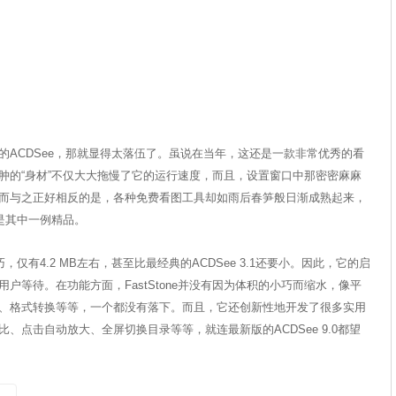
的ACDSee，那就显得太落伍了。虽说在当年，这还是一款非常优秀的看
肿的“身材”不仅大大拖慢了它的运行速度，而且，设置窗口中那密密麻麻
而与之正好相反的是，各种免费看图工具却如雨后春笋般日渐成熟起来，
e正是其中一例精品。
巧，仅有4.2 MB左右，甚至比最经典的ACDSee 3.1还要小。因此，它的启
户等待。在功能方面，FastStone并没有因为体积的小巧而缩水，像平
、格式转换等等，一个都没有落下。而且，它还创新性地开发了很多实用
、点击自动放大、全屏切换目录等等，就连最新版的ACDSee 9.0都望