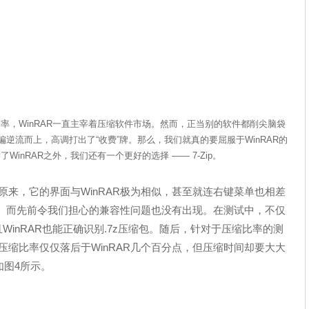
，WinRAR一直主宰着压缩软件市场。然而，正当别的软件都削尖脑袋
偏逆流而上，高调打出了“收费”牌。那么，我们就真的要屈服于WinRAR的
inRAR之外，我们还有一个更好的选择 —— 7-Zip。
。原来，它的界面与WinRAR极为相似，甚至就连右键菜单也相差
。而先前令我们担心的兼容性问题也没有出现。在测试中，不仅
，而且WinRAR也能正确识别.7z压缩包。随后，针对于压缩比率的测
的压缩比率仅仅落后于WinRAR几个百分点，但压缩时间却要大大
如图4所示。