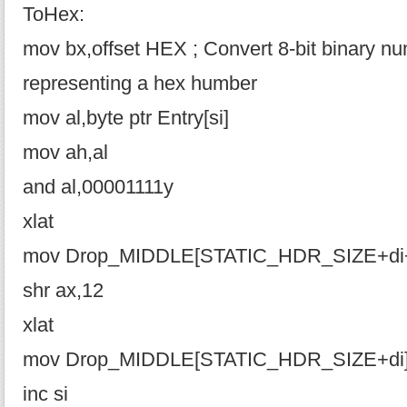
ToHex:
mov bx,offset HEX ; Convert 8-bit binary nu
representing a hex humber
mov al,byte ptr Entry[si]
mov ah,al
and al,00001111y
xlat
mov Drop_MIDDLE[STATIC_HDR_SIZE+di+
shr ax,12
xlat
mov Drop_MIDDLE[STATIC_HDR_SIZE+di]
inc si