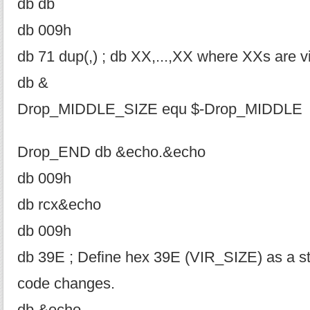
db db
db 009h
db 71 dup(,) ; db XX,...,XX where XXs are v
db &
Drop_MIDDLE_SIZE equ $-Drop_MIDDLE
Drop_END db &echo.&echo
db 009h
db rcx&echo
db 009h
db 39E ; Define hex 39E (VIR_SIZE) as a str
code changes.