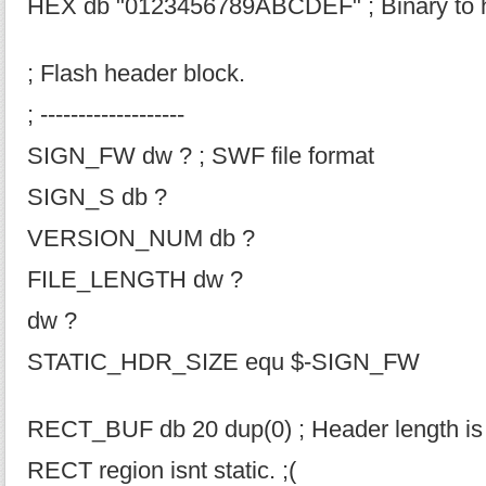
HEX db "0123456789ABCDEF" ; Binary to 
; Flash header block.
; -------------------
SIGN_FW dw ? ; SWF file format
SIGN_S db ?
VERSION_NUM db ?
FILE_LENGTH dw ?
dw ?
STATIC_HDR_SIZE equ $-SIGN_FW
RECT_BUF db 20 dup(0) ; Header length is 
RECT region isnt static. ;(