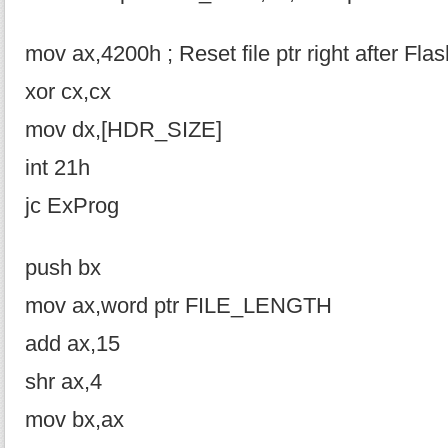
mov ax,4200h ; Reset file ptr right after Fla
xor cx,cx
mov dx,[HDR_SIZE]
int 21h
jc ExProg
push bx
mov ax,word ptr FILE_LENGTH
add ax,15
shr ax,4
mov bx,ax