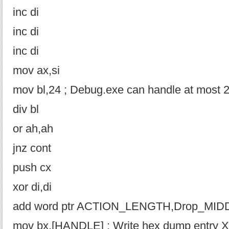
inc di
inc di
inc di
mov ax,si
mov bl,24 ; Debug.exe can handle at most 24
div bl
or ah,ah
jnz cont
push cx
xor di,di
add word ptr ACTION_LENGTH,Drop_MID
mov bx,[HANDLE] ; Write hex dump entry X