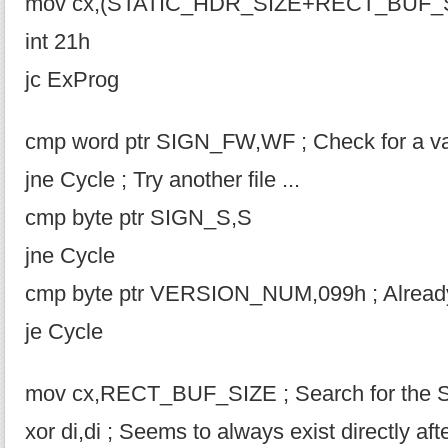
mov cx,(STATIC_HDR_SIZE+RECT_BUF_
int 21h
jc ExProg
cmp word ptr SIGN_FW,WF ; Check for a val
jne Cycle ; Try another file ...
cmp byte ptr SIGN_S,S
jne Cycle
cmp byte ptr VERSION_NUM,099h ; Already
je Cycle
mov cx,RECT_BUF_SIZE ; Search for the S
xor di,di ; Seems to always exist directly aft