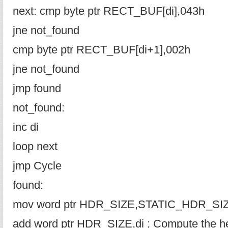
next: cmp byte ptr RECT_BUF[di],043h
jne not_found
cmp byte ptr RECT_BUF[di+1],002h
jne not_found
jmp found
not_found:
inc di
loop next
jmp Cycle
found:
mov word ptr HDR_SIZE,STATIC_HDR_SI
add word ptr HDR_SIZE,di ; Compute the h