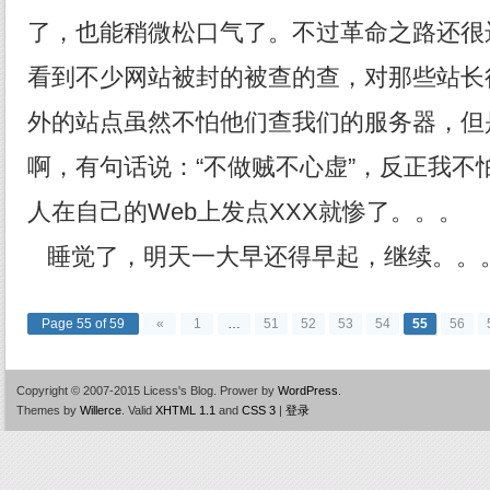
了，也能稍微松口气了。不过革命之路还很
看到不少网站被封的被查的查，对那些站长
外的站点虽然不怕他们查我们的服务器，但
啊，有句话说：“不做贼不心虚”，反正我不
人在自己的Web上发点XXX就惨了。。。
睡觉了，明天一大早还得早起，继续。。
Page 55 of 59
«
1
…
51
52
53
54
55
56
Copyright © 2007-2015 Licess's Blog.
Prower by
WordPress
.
Themes by
Willerce
.
Valid
XHTML 1.1
and
CSS 3
|
登录